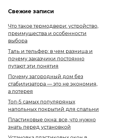
Свежие записи
Что такое термодвери: устройство,
преимущества и особенности
выбора
Таль и тельфер: в чем разница и
почему заказчики постоянно
путают эти понятия
Почему загородный дом без
стабилизатора — это не экономия,
а лотерея
Топ-5 самых популяряных
напольных покрытий для спальни
Пластиковые окна: все, что нужно
знать перед установкой
Установка пластиковых окон в