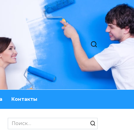
а
Контакты
Search
for: