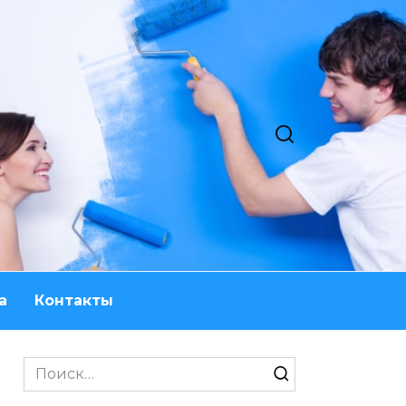
а
Контакты
Search
for: