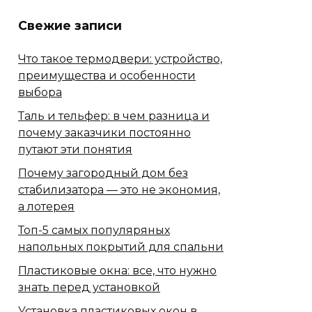
Свежие записи
Что такое термодвери: устройство,
преимущества и особенности
выбора
Таль и тельфер: в чем разница и
почему заказчики постоянно
путают эти понятия
Почему загородный дом без
стабилизатора — это не экономия,
а лотерея
Топ-5 самых популяряных
напольных покрытий для спальни
Пластиковые окна: все, что нужно
знать перед установкой
Установка пластиковых окон в