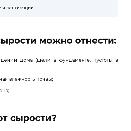
мы вентиляции
ырости можно отнести:
дении дома (щели в фундаменте, пустоты в
ная влажность почвы;
ена;
от сырости?