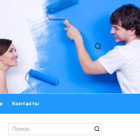
а
Контакты
Search
for: