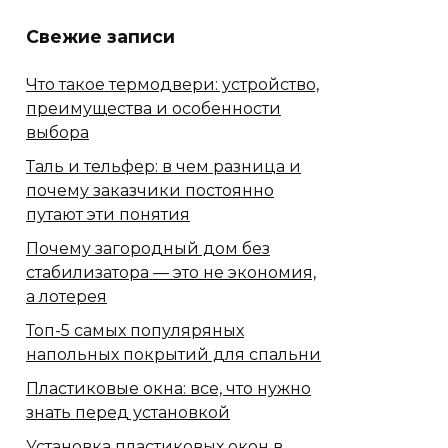
Свежие записи
Что такое термодвери: устройство,
преимущества и особенности
выбора
Таль и тельфер: в чем разница и
почему заказчики постоянно
путают эти понятия
Почему загородный дом без
стабилизатора — это не экономия,
а лотерея
Топ-5 самых популяряных
напольных покрытий для спальни
Пластиковые окна: все, что нужно
знать перед установкой
Установка пластиковых окон в