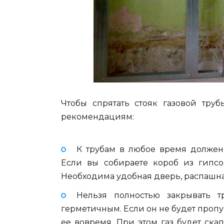
Чтобы спрятать стояк газовой тру
рекомендациям:
К трубам в любое время должен
Если вы собираете короб из гипсок
Необходима удобная дверь, распашна
Нельзя полностью закрывать 
герметичным. Если он не будет пропус
ее вовремя. При этом газ будет ска