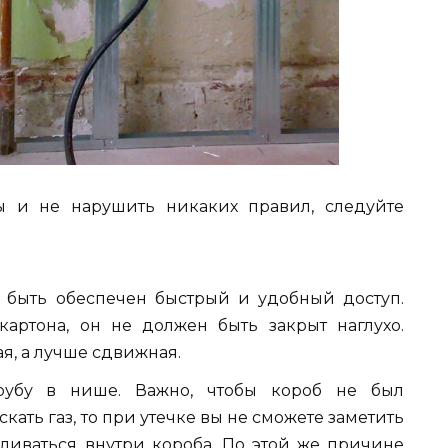
бы и не нарушить никаких правил, следуйте
 быть обеспечен быстрый и удобный доступ.
артона, он не должен быть закрыт наглухо.
я, а лучше сдвижная.
трубу в нише. Важно, чтобы короб не был
кать газ, то при утечке вы не сможете заметить
пливаться внутри короба. По этой же причине