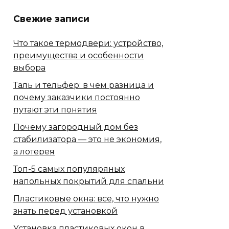
Свежие записи
Что такое термодвери: устройство,
преимущества и особенности
выбора
Таль и тельфер: в чем разница и
почему заказчики постоянно
путают эти понятия
Почему загородный дом без
стабилизатора — это не экономия,
а лотерея
Топ-5 самых популяряных
напольных покрытий для спальни
Пластиковые окна: все, что нужно
знать перед установкой
Установка пластиковых окон в