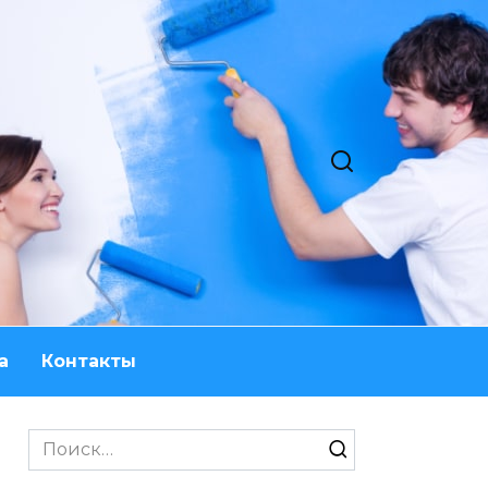
а
Контакты
Search
for: