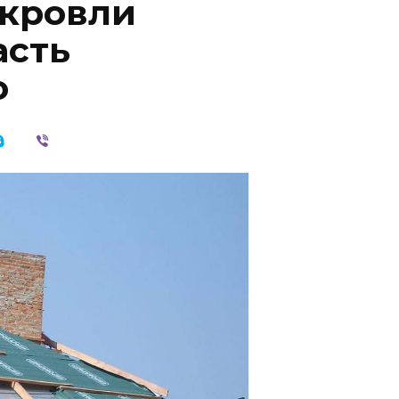
 кровли
асть
ю