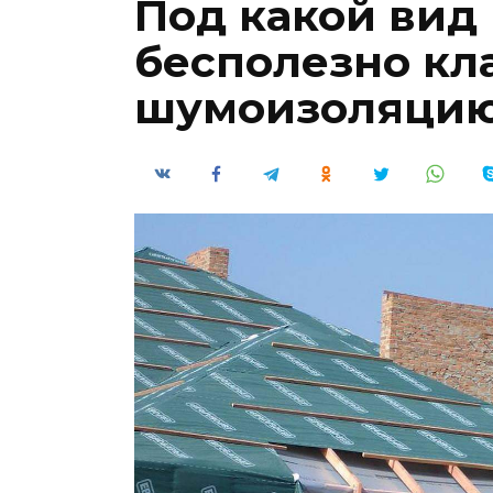
Под какой вид
бесполезно кл
шумоизоляци