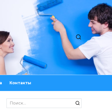
а
Контакты
Search
for: