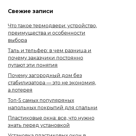
Свежие записи
Что такое термодвери: устройство,
преимущества и особенности
выбора
Таль и тельфер: в чем разница и
почему заказчики постоянно
путают эти понятия
Почему загородный дом без
стабилизатора — это не экономия,
а лотерея
Топ-5 самых популяряных
напольных покрытий для спальни
Пластиковые окна: все, что нужно
знать перед установкой
Установка пластиковых окон в