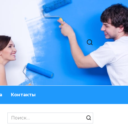
а
Контакты
Search
for: