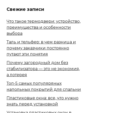
Свежие записи
Что такое термодвери: устройство,
преимущества и особенности
выбора
Таль и тельфер: в чем разница и
почему заказчики постоянно
путают эти понятия
Почему загородный дом без
стабилизатора — это не экономия,
а лотерея
Топ-5 самых популяряных
напольных покрытий для спальни
Пластиковые окна: все, что нужно
знать перед установкой
Установка пластиковых окон в