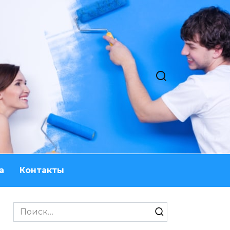
а
Контакты
Search
for: