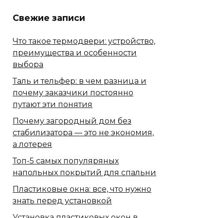
Свежие записи
Что такое термодвери: устройство,
преимущества и особенности
выбора
Таль и тельфер: в чем разница и
почему заказчики постоянно
путают эти понятия
Почему загородный дом без
стабилизатора — это не экономия,
а лотерея
Топ-5 самых популяряных
напольных покрытий для спальни
Пластиковые окна: все, что нужно
знать перед установкой
Установка пластиковых окон в