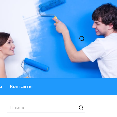
а
Контакты
Search
for: