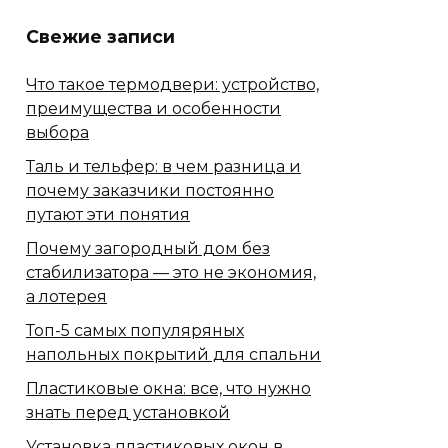
Свежие записи
Что такое термодвери: устройство,
преимущества и особенности
выбора
Таль и тельфер: в чем разница и
почему заказчики постоянно
путают эти понятия
Почему загородный дом без
стабилизатора — это не экономия,
а лотерея
Топ-5 самых популяряных
напольных покрытий для спальни
Пластиковые окна: все, что нужно
знать перед установкой
Установка пластиковых окон в