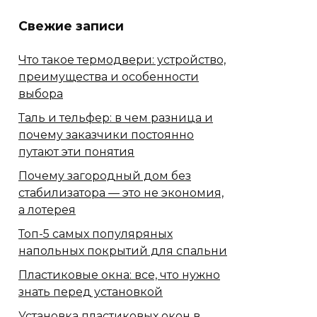
Свежие записи
Что такое термодвери: устройство,
преимущества и особенности
выбора
Таль и тельфер: в чем разница и
почему заказчики постоянно
путают эти понятия
Почему загородный дом без
стабилизатора — это не экономия,
а лотерея
Топ-5 самых популяряных
напольных покрытий для спальни
Пластиковые окна: все, что нужно
знать перед установкой
Установка пластиковых окон в