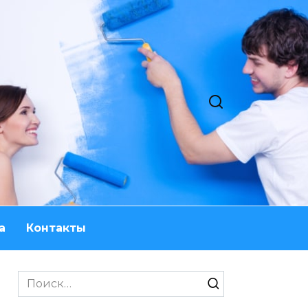
а
Контакты
Search
for: