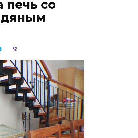
 печь со
одяным