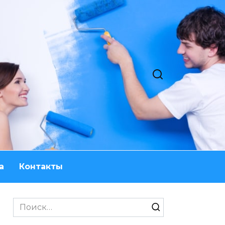
а
Контакты
Search
for: