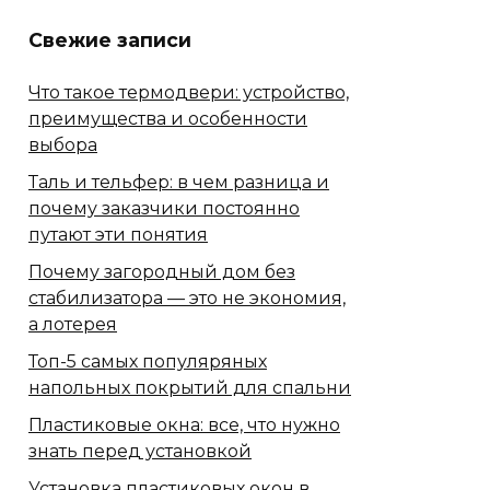
Свежие записи
Что такое термодвери: устройство,
преимущества и особенности
выбора
Таль и тельфер: в чем разница и
почему заказчики постоянно
путают эти понятия
Почему загородный дом без
стабилизатора — это не экономия,
а лотерея
Топ-5 самых популяряных
напольных покрытий для спальни
Пластиковые окна: все, что нужно
знать перед установкой
Установка пластиковых окон в