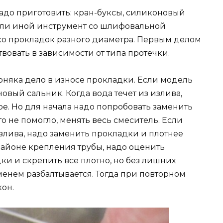
адо приготовить: кран-буксы, силиконовый
 или иной инструмент со шлифовальной
ько прокладок разного диаметра. Первым делом
твовать в зависимости от типа протечки.
ерняка дело в износе прокладки. Если модель
вый сальник. Когда вода течет из излива,
ое. Но для начала надо попробовать заменить
то не помогло, менять весь смеситель. Если
злива, надо заменить прокладки и плотнее
районе крепления трубы, надо оценить
ки и скрепить все плотно, но без лишних
еменем разбалтывается. Тогда при повторном
кон.