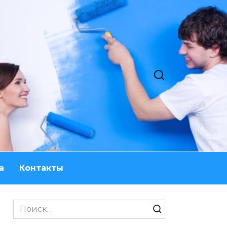
а
Контакты
Search
for: