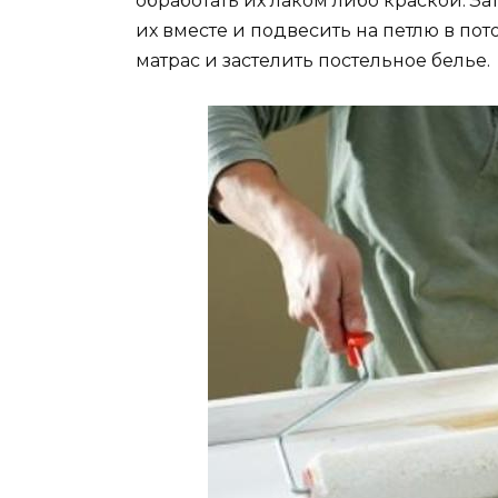
обработать их лаком либо краской. За
их вместе и подвесить на петлю в пот
матрас и застелить постельное белье.