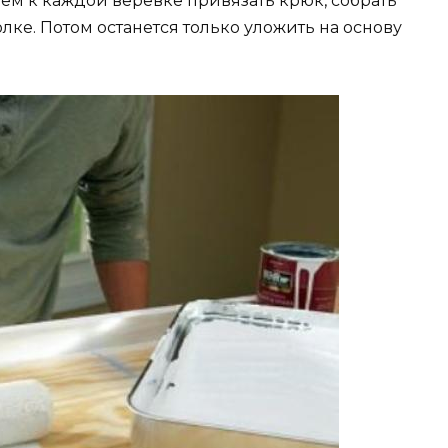
тем к каждой верёвке привязать крюк, собрать
олке. Потом останется только уложить на основу