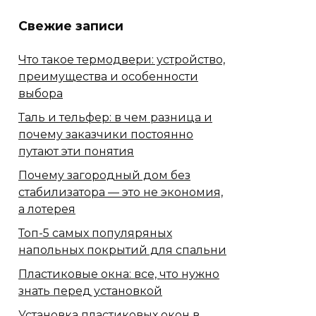
Свежие записи
Что такое термодвери: устройство,
преимущества и особенности
выбора
Таль и тельфер: в чем разница и
почему заказчики постоянно
путают эти понятия
Почему загородный дом без
стабилизатора — это не экономия,
а лотерея
Топ-5 самых популяряных
напольных покрытий для спальни
Пластиковые окна: все, что нужно
знать перед установкой
Установка пластиковых окон в