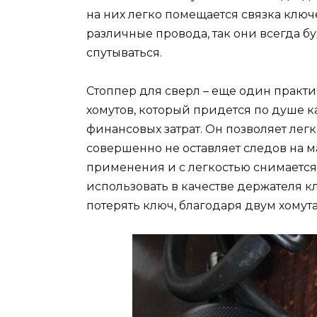
на них легко помещается связка ключ
различные провода, так они всегда б
спутываться.
Стоппер для сверл – еще один прак
хомутов, который придется по душе к
финансовых затрат. Он позволяет лег
совершенно не оставляет следов на м
применения и с легкостью снимается
использовать в качестве держателя кл
потерять ключ, благодаря двум хомута