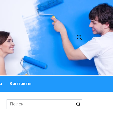
а
Контакты
Search
for: