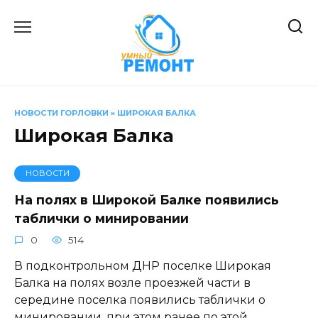
Перейти
к
содержанию
НОВОСТИ ГОРЛОВКИ
»
ШИРОКАЯ БАЛКА
Широкая Балка
НОВОСТИ
На полях в Широкой Балке появились
таблички о минировании
0
514
В подконтрольном ДНР поселке Широкая
Балка на полях возле проезжей части в
середине поселка появились таблички о
минировании, при этом ранее по этой